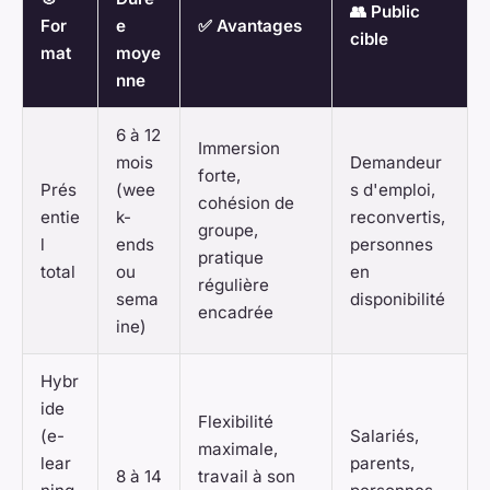
👥 Public
For
e
✅ Avantages
cible
mat
moye
nne
6 à 12
Immersion
mois
Demandeur
forte,
Prés
(wee
s d'emploi,
cohésion de
entie
k-
reconvertis,
groupe,
l
ends
personnes
pratique
total
ou
en
régulière
sema
disponibilité
encadrée
ine)
Hybr
ide
Flexibilité
(e-
Salariés,
maximale,
lear
parents,
8 à 14
travail à son