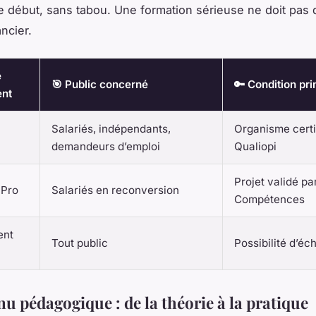
le début, sans tabou. Une formation sérieuse ne doit pas 
ncier.
e
🎯 Public concerné
🔑 Condition pri
ent
Salariés, indépendants,
Organisme certi
demandeurs d’emploi
Qualiopi
Projet validé pa
 Pro
Salariés en reconversion
Compétences
ent
Tout public
Possibilité d’éc
u pédagogique : de la théorie à la pratique