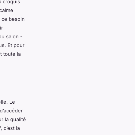
x croquis
 calme
, ce besoin
ir
du salon -
us. Et pour
t toute la
lle. Le
 d’accéder
r la qualité
 c’est la