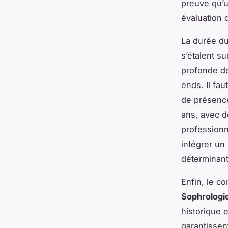
preuve qu’u
évaluation
La durée du
s’étalent s
profonde d
ends. Il fa
de présence
ans, avec d
professionn
intégrer un
déterminant
Enfin, le c
Sophrologi
historique 
garantissen