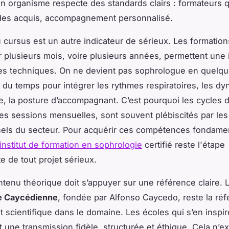
n organisme respecte des standards clairs : formateurs qu
 des acquis, accompagnement personnalisé.
 cursus est un autre indicateur de sérieux. Les formation
ur plusieurs mois, voire plusieurs années, permettent une 
es techniques. On ne devient pas sophrologue en quelq
ut du temps pour intégrer les rythmes respiratoires, les d
, la posture d’accompagnant. C’est pourquoi les cycles 
es sessions mensuelles, sont souvent plébiscités par les
els du secteur. Pour acquérir ces compétences fondame
institut de formation en sophrologie
certifié reste l'étape
e de tout projet sérieux.
ontenu théorique doit s’appuyer sur une référence claire. 
e Caycédienne
, fondée par Alfonso Caycedo, reste la ré
et scientifique dans le domaine. Les écoles qui s’en inspir
t une transmission fidèle, structurée et éthique. Cela n’ex