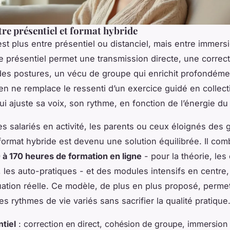
tre présentiel et format hybride
est plus entre présentiel ou distanciel, mais entre immers
 Le présentiel permet une transmission directe, une correc
es postures, un vécu de groupe qui enrichit profondéme
ien ne remplace le ressenti d’un exercice guidé en collect
ui ajuste sa voix, son rythme, en fonction de l’énergie du
es salariés en activité, les parents ou ceux éloignés des 
 format hybride est devenu une solution équilibrée. Il com
 à 170 heures de formation en ligne
- pour la théorie, les
, les auto-pratiques - et des modules intensifs en centre,
uation réelle. Ce modèle, de plus en plus proposé, perme
s rythmes de vie variés sans sacrifier la qualité pratique
tiel
: correction en direct, cohésion de groupe, immersion 