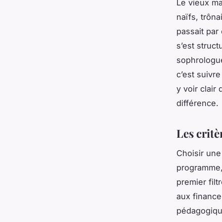
Le vieux ma
naïfs, trôn
passait par
s’est struc
sophrologue
c’est suivr
y voir clair
différence.
Les critè
Choisir une
programme, 
premier filt
aux financem
pédagogique.