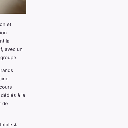
ion et
tion
nt la
if, avec un
 groupe.
grands
bine
 cours
 dédiés à la
t de
.
totale 🧘