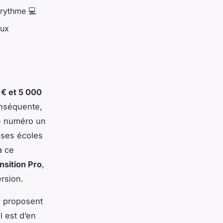
 rythme 💻
aux
 € et 5 000
onséquente,
xe numéro un
ses écoles
a ce
nsition Pro
,
rsion.
s proposent
l est d’en