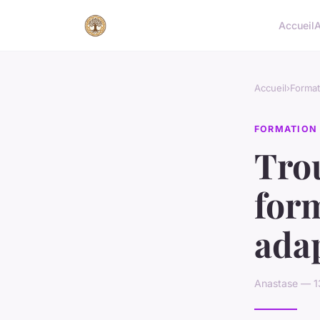
Accueil
A
Accueil
›
Format
FORMATION
Trou
for
adap
Anastase — 1