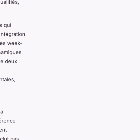
alifiés,
s qui
intégration
ues week-
ynamiques
de deux
ntales,
La
férence
ent
clut pas