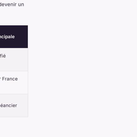
devenir un
ncipale
fié
r France
héancier