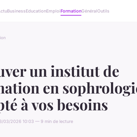
ctu
Business
Education
Emploi
Formation
Général
Outils
ion
ver un institut de
mation en sophrologi
té à vos besoins
3/03/2026 10:03 — 9 min de lecture