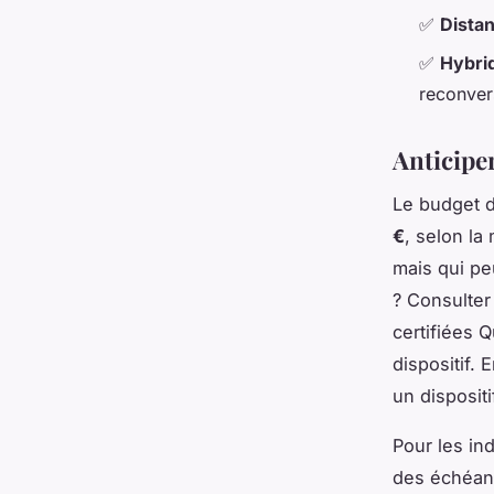
✅
Distan
✅
Hybri
reconver
Anticiper
Le budget d
€
, selon la
mais qui pe
? Consulte
certifiées 
dispositif.
un disposit
Pour les in
des échéanc