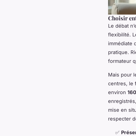
Choisir en
Le débat n’
flexibilité.
immédiate d
pratique. R
formateur q
Mais pour l
centres, le
environ
160
enregistrés
mise en sit
respecter de
✅
Présen