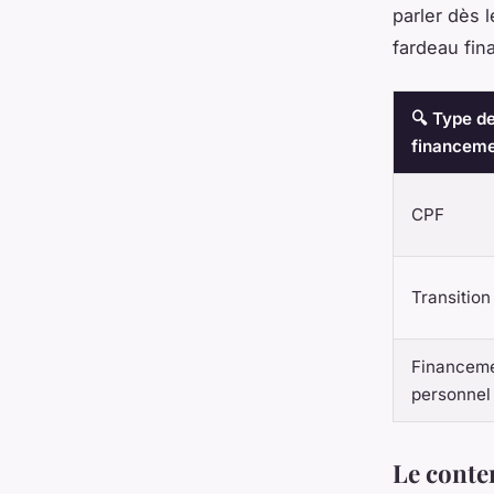
parler dès 
fardeau fina
🔍 Type d
financem
CPF
Transition
Financem
personnel
Le conten