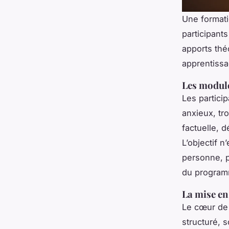
Une formati
participant
apports thé
apprentissa
Les module
Les partici
anxieux, tr
factuelle, 
L’objectif 
personne, p
du program
La mise en
Le cœur de l
structuré, 