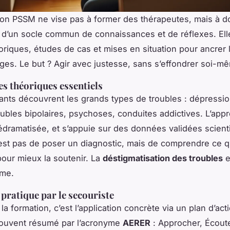
on PSSM ne vise pas à former des thérapeutes, mais à do
s d’un socle commun de connaissances et de réflexes. El
oriques, études de cas et mises en situation pour ancrer 
ges. Le but ? Agir avec justesse, sans s’effondrer soi-m
s théoriques essentiels
pants découvrent les grands types de troubles : dépressio
oubles bipolaires, psychoses, conduites addictives. L’app
dédramatisée, et s’appuie sur des données validées scient
n’est pas de poser un diagnostic, mais de comprendre ce qu
our mieux la soutenir. La
déstigmatisation des troubles
e
me.
 pratique par le secouriste
a formation, c’est l’application concrète via un plan d’act
souvent résumé par l’acronyme
AERER
: Approcher, Écoute