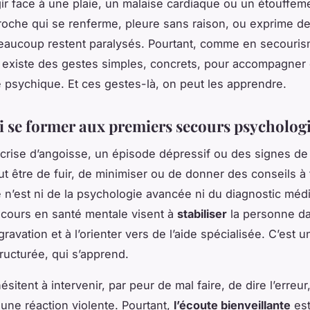
gir face à une plaie, un malaise cardiaque ou un étouffem
roche qui se renferme, pleure sans raison, ou exprime 
eaucoup restent paralysés. Pourtant, comme en secouri
l existe des gestes simples, concrets, pour accompagner
 psychique. Et ces gestes-là, on peut les apprendre.
 se former aux premiers secours psycholog
crise d’angoisse, un épisode dépressif ou des signes de
eut être de fuir, de minimiser ou de donner des conseils à 
e n’est ni de la psychologie avancée ni du diagnostic médic
cours en santé mentale visent à
stabiliser
la personne dan
ggravation et à l’orienter vers de l’aide spécialisée. C’est
ructurée, qui s’apprend.
itent à intervenir, par peur de mal faire, de dire l’erreur
une réaction violente. Pourtant,
l’écoute bienveillante
est