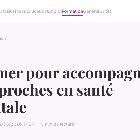
ctu
Business
Education
Emploi
Formation
Général
Outils
ion
mer pour accompagn
proches en santé
tale
2/03/2026 17:27 — 9 min de lecture