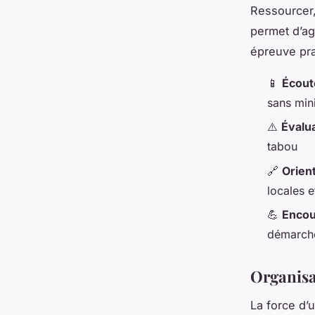
Ressourcer,
permet d’ag
épreuve pra
📱
Écout
sans min
⚠️
Évalua
tabou
🔗
Orien
locales e
💪
Encou
démarche
Organisa
La force d’