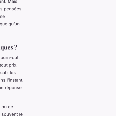
ent. Mais
des pensées
sme
 quelqu’un
iques ?
 burn-out,
tout prix.
al : les
s l’instant,
 une réponse
, ou de
 souvent le