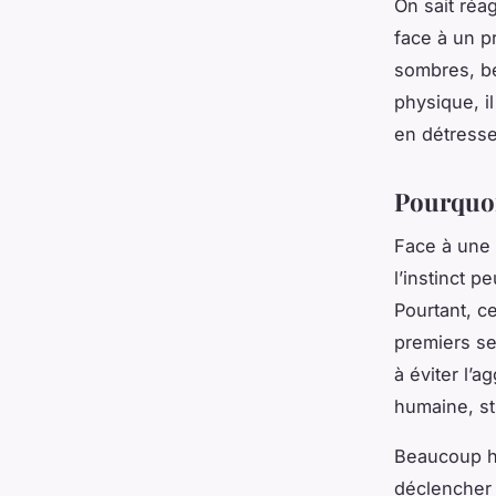
On sait réa
face à un p
sombres, b
physique, i
en détresse
Pourquoi
Face à une 
l’instinct p
Pourtant, c
premiers se
à éviter l’a
humaine, st
Beaucoup hés
déclencher 