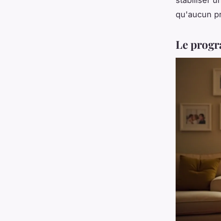
stabiliser u
qu'aucun pr
Le prog