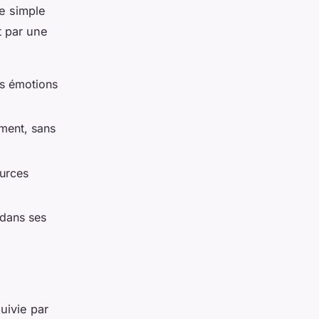
re simple
t par une
es émotions
ement, sans
ources
dans ses
uivie par