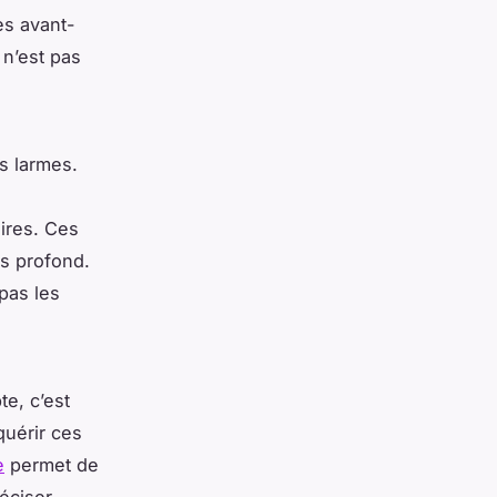
es avant-
 n’est pas
s larmes.
aires. Ces
us profond.
pas les
e, c’est
quérir ces
e
permet de