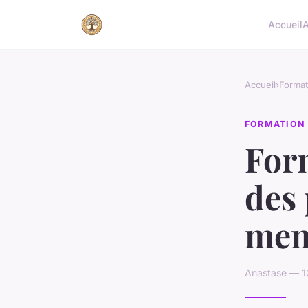
Accueil
A
Accueil
›
Format
FORMATION
For
des 
men
Anastase — 1