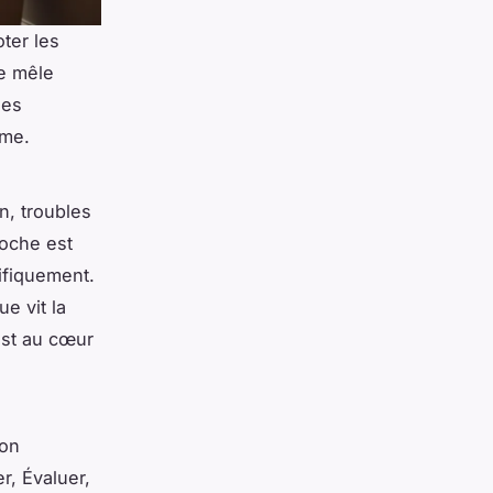
ter les
le mêle
les
ême.
n, troubles
roche est
ifiquement.
e vit la
st au cœur
ion
r, Évaluer,