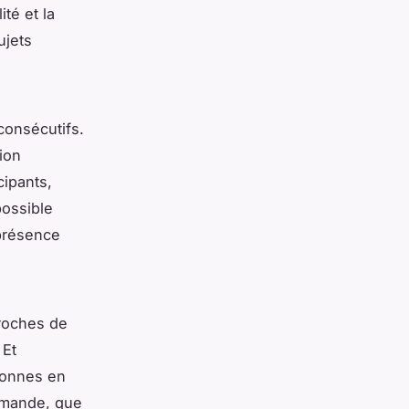
té et la
ujets
 consécutifs.
ion
cipants,
possible
 présence
proches de
 Et
sonnes en
demande, que