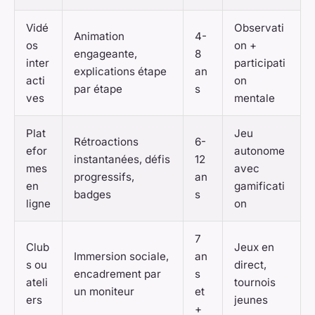
Vidé
Observati
Animation
4-
os
on +
engageante,
8
inter
participati
explications étape
an
acti
on
par étape
s
ves
mentale
Plat
Jeu
Rétroactions
6-
efor
autonome
instantanées, défis
12
mes
avec
progressifs,
an
en
gamificati
badges
s
ligne
on
7
Club
Jeux en
Immersion sociale,
an
s ou
direct,
encadrement par
s
ateli
tournois
un moniteur
et
ers
jeunes
+