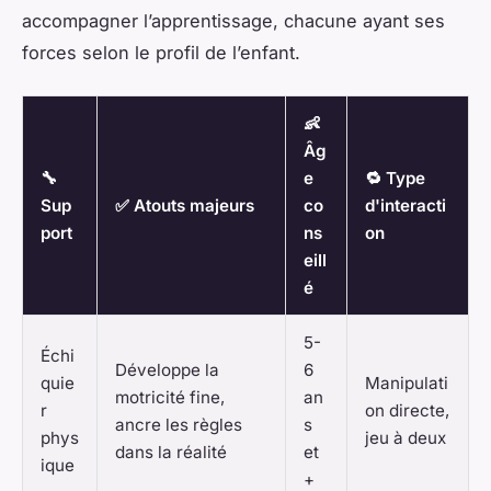
accompagner l’apprentissage, chacune ayant ses
forces selon le profil de l’enfant.
👶
Âg
🔧
e
🔁 Type
Sup
✅ Atouts majeurs
co
d'interacti
port
ns
on
eill
é
5-
Échi
Développe la
6
quie
Manipulati
motricité fine,
an
r
on directe,
ancre les règles
s
phys
jeu à deux
dans la réalité
et
ique
+