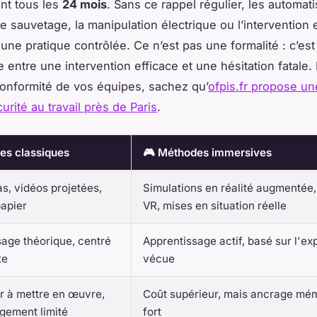
nt tous les
24 mois
. Sans ce rappel régulier, les automat
 Le sauvetage, la manipulation électrique ou l’intervention
ne pratique contrôlée. Ce n’est pas une formalité : c’est 
e entre une intervention efficace et une hésitation fatale.
 conformité de vos équipes, sachez qu’
ofpis.fr propose un
urité au travail près de Paris
.
es classiques
🎮 Méthodes immersives
s, vidéos projetées,
Simulations en réalité augmentée
papier
VR, mises en situation réelle
age théorique, centré
Apprentissage actif, basé sur l'e
te
vécue
r à mettre en œuvre,
Coût supérieur, mais ancrage mém
gement limité
fort