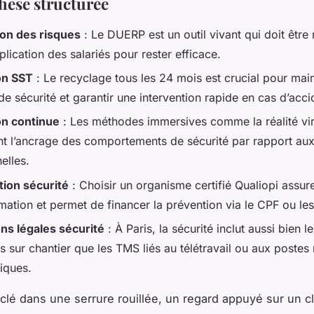
hèse structurée
on des risques
: Le DUERP est un outil vivant qui doit être 
plication des salariés pour rester efficace.
on SST
: Le recyclage tous les 24 mois est crucial pour main
de sécurité et garantir une intervention rapide en cas d’acci
n continue
: Les méthodes immersives comme la réalité vir
nt l’ancrage des comportements de sécurité par rapport au
nelles.
tion sécurité
: Choisir un organisme certifié Qualiopi assure
rmation et permet de financer la prévention via le CPF ou l
ons légales sécurité
: À Paris, la sécurité inclut aussi bien l
 sur chantier que les TMS liés au télétravail ou aux postes
iques.
 clé dans une serrure rouillée, un regard appuyé sur un c