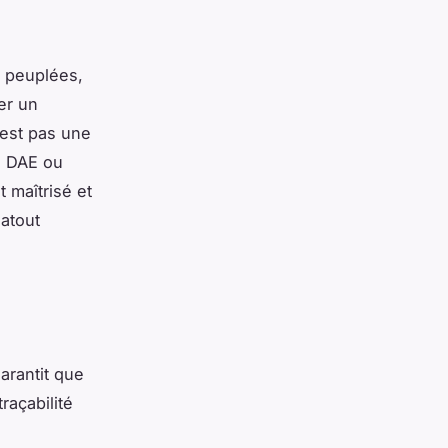
 peuplées,
er un
’est pas une
un DAE ou
t maîtrisé et
 atout
 garantit que
raçabilité