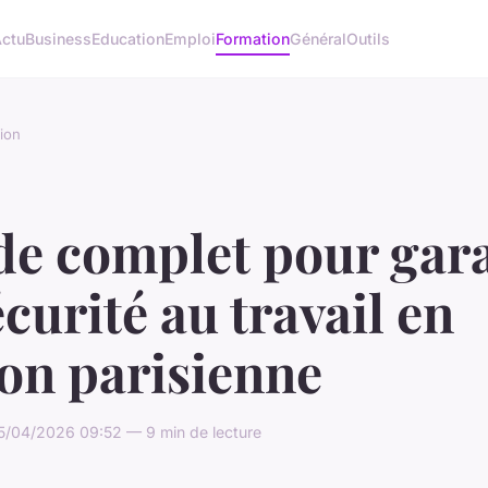
ctu
Business
Education
Emploi
Formation
Général
Outils
ion
de complet pour gara
écurité au travail en
on parisienne
5/04/2026 09:52 — 9 min de lecture