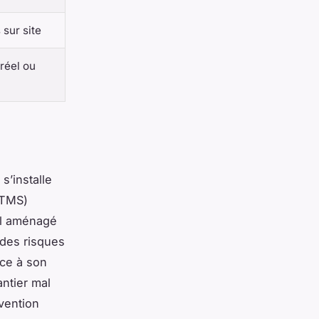
 sur site
 réel ou
s’installe
(TMS)
al aménagé
 des risques
ace à son
antier mal
vention