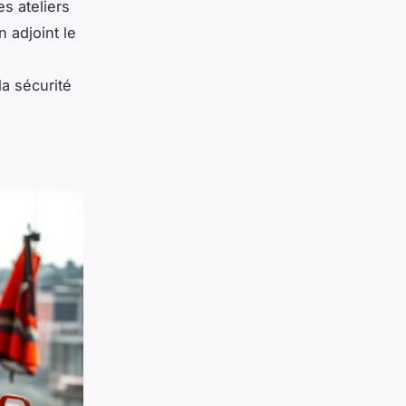
s ateliers
n adjoint le
n
la sécurité