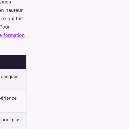
ismes
 en hauteur
ce qui fait
 Pour
e formation
, casques
xpérience
oriel plus