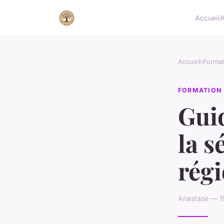
Accueil
A
Accueil
›
Format
FORMATION
Gui
la s
régi
Anastase — 1