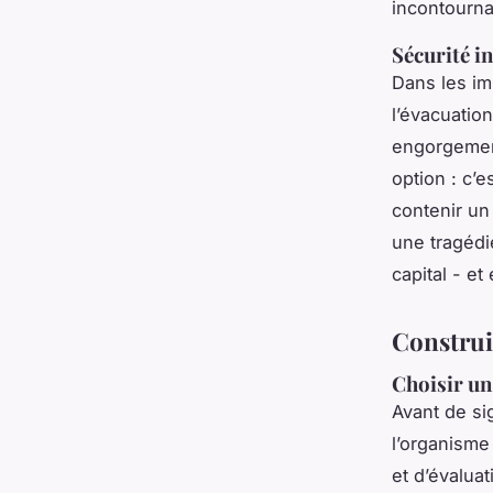
incontourna
Sécurité i
Dans les im
l’évacuatio
engorgement
option : c’e
contenir un 
une tragédie
capital - et
Construi
Choisir un
Avant de sig
l’organisme 
et d’évalua