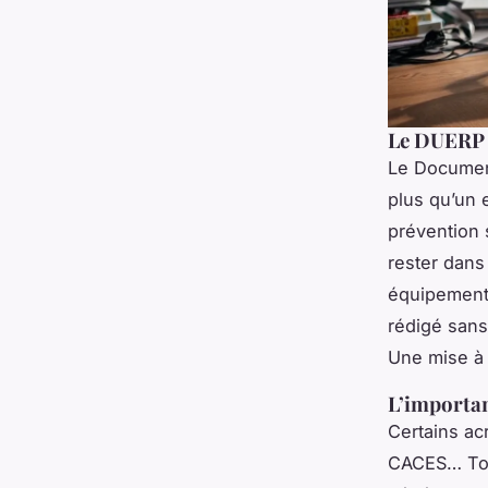
Le DUERP :
Le Documen
plus qu’un 
prévention 
rester dans 
équipements
rédigé sans
Une mise à j
L’importan
Certains ac
CACES… Tou