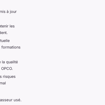
mis à jour
tenir les
dent.
tuelle
x formations
 la qualité
es OPCO.
es risques
 mal
lasseur usé.