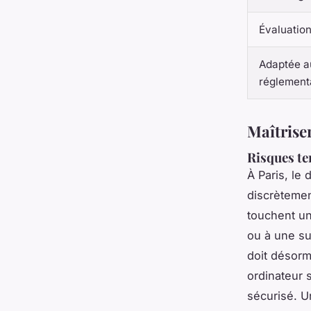
Évaluatio
Adaptée a
réglement
Maîtriser
Risques ter
À Paris, le
discrètemen
touchent un
ou à une sur
doit désorma
ordinateur 
sécurisé. U