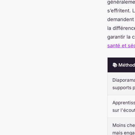
généraleme
s’effritent.
demandent u
la différenc
garantir la
santé et séc
📚 Méthod
Diaporama
supports 
Apprentiss
sur l'écou
Moins che
mais enga