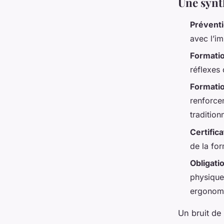
Une synt
Préventi
avec l’im
Formati
réflexes 
Formatio
renforce
tradition
Certifica
de la fo
Obligati
physiques
ergonom
Un bruit de