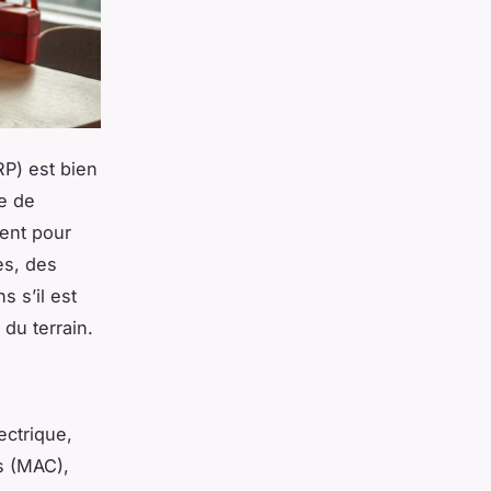
P) est bien
e de
ment pour
es, des
s s’il est
du terrain.
ectrique,
s (MAC),