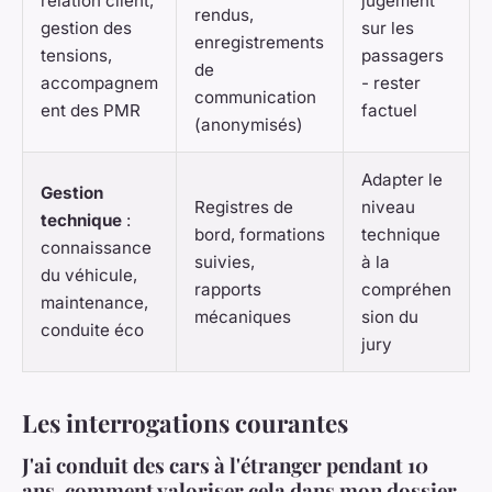
relation client,
jugement
rendus,
gestion des
sur les
enregistrements
tensions,
passagers
de
accompagnem
- rester
communication
ent des PMR
factuel
(anonymisés)
Adapter le
Gestion
Registres de
niveau
technique
:
bord, formations
technique
connaissance
suivies,
à la
du véhicule,
rapports
compréhen
maintenance,
mécaniques
sion du
conduite éco
jury
Les interrogations courantes
J'ai conduit des cars à l'étranger pendant 10
ans, comment valoriser cela dans mon dossier