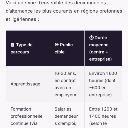
Voici une vue d’ensemble des deux modèles
d’alternance les plus courants en régions bretonnes
et ligériennes :
⏱️ Durée
📘 Type de
🎯 Public
moyenne
parcours
cible
(centre +
entreprise)
16-30 ans,
Environ 1 600
en contrat
heures (dont
Apprentissage
avec un
~600 en
employeur
entreprise)
Formation
Salariés,
Entre 1 200 et
professionnelle
demandeur
1 400 heures
continue (via
s d’emploi,
(selon le