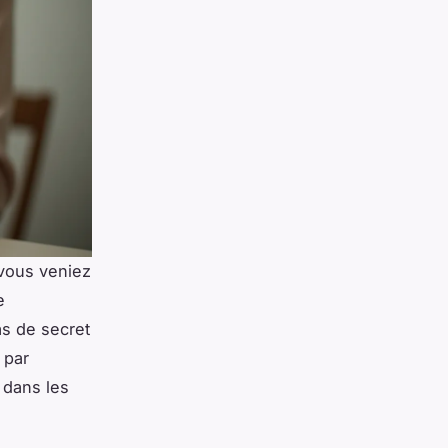
 vous veniez
e
as de secret
 par
 dans les