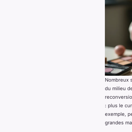
Nombreux so
du milieu d
reconversio
: plus le cu
exemple, pe
grandes ma