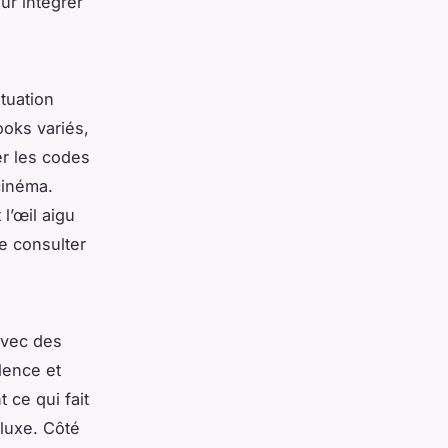
ur intégrer
tuation
ooks variés,
er les codes
cinéma.
l’œil aigu
de consulter
 avec des
alence et
t ce qui fait
 luxe. Côté