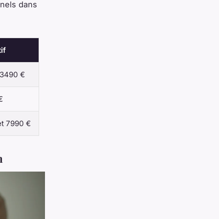
nnels dans
if
-3490 €
€
et 7990 €
n