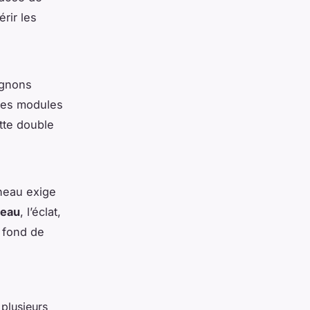
rir les
hignons
 Des modules
tte double
éneau exige
peau
, l’éclat,
s fond de
 plusieurs