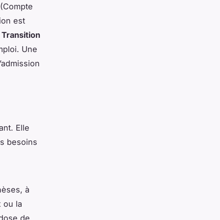
(Compte
ion est
e
Transition
mploi. Une
’admission
nt. Elle
es besoins
hèses, à
 ou la
 dose de