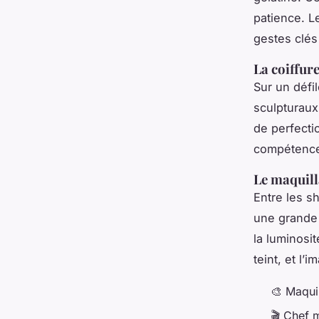
patience. L
gestes clés
La coiffur
Sur un défil
sculpturaux
de perfecti
compétence
Le maquill
Entre les s
une grande 
la luminosi
teint, et l’
🎨 Maquil
🎬 Chef m