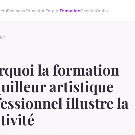
ctu
Business
Education
Emploi
Formation
Général
Outils
ion
rquoi la formation
illeur artistique
essionnel illustre la
tivité