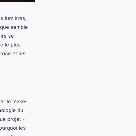
s lumières,
tique semble
ire se
e le plus
roce et les
mer le make-
hologie du
ue projet -
pourquoi les