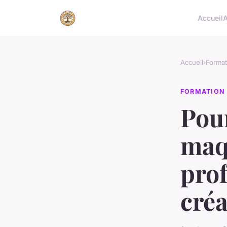
Accueil
A
Accueil
›
Format
FORMATION
Pou
maqu
prof
créa