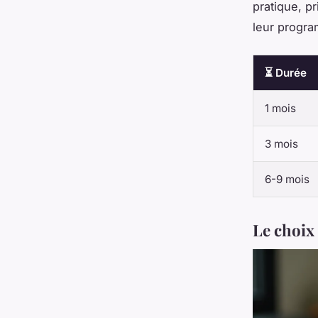
pratique, p
leur progr
⏳ Durée
1 mois
3 mois
6-9 mois
Le choix