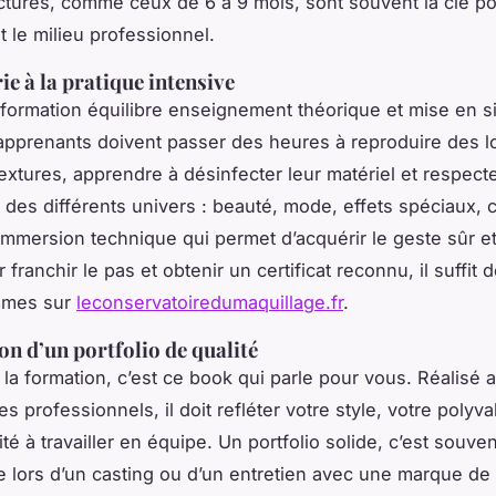
cturés, comme ceux de 6 à 9 mois, sont souvent la clé po
 le milieu professionnel.
ie à la pratique intensive
ormation équilibre enseignement théorique et mise en si
 apprenants doivent passer des heures à reproduire des l
textures, apprendre à désinfecter leur matériel et respect
 des différents univers : beauté, mode, effets spéciaux, 
 immersion technique qui permet d’acquérir le geste sûr et 
 franchir le pas et obtenir un certificat reconnu, il suffit 
mmes sur
leconservatoiredumaquillage.fr
.
on d’un portfolio de qualité
e la formation, c’est ce book qui parle pour vous. Réalisé
 professionnels, il doit refléter votre style, votre polyv
té à travailler en équipe. Un portfolio solide, c’est souven
ce lors d’un casting ou d’un entretien avec une marque de