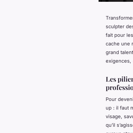
Transformer
sculpter de
fait pour l
cache une r
grand talen
exigences, 
Les pili
professi
Pour devenir
up : il fau
visage, sav
qu’il s’agis