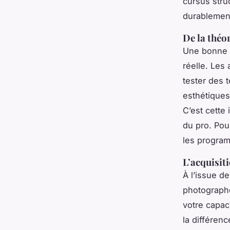
cursus stru
durablement
De la théor
Une bonne f
réelle. Les
tester des 
esthétiques
C’est cette
du pro. Pour
les progra
L’acquisiti
À l’issue d
photographes
votre capaci
la différen