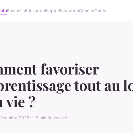
ctu
Business
Education
Emploi
Formation
Général
Outils
ment favoriser
prentissage tout au 
a vie ?
écembre 2025 — 6 min de lecture