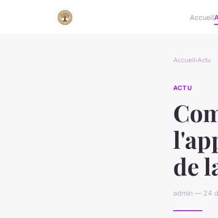
Accueil
A
Accueil
›
Actu
ACTU
Com
l'ap
de l
admin — 24 d