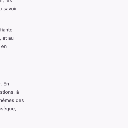
n, les
du savoir
fiante
, et au
l en
f. En
stions, à
-mêmes des
insèque,