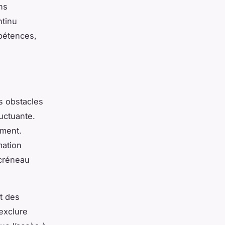
ns
ntinu
mpétences,
rs obstacles
luctuante.
ement.
mation
 créneau
t des
exclure