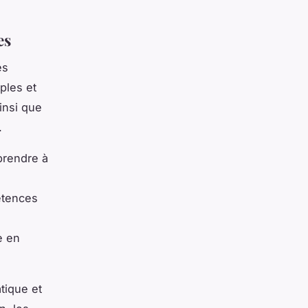
es
es
ples et
insi que
.
prendre à
étences
e en
atique et