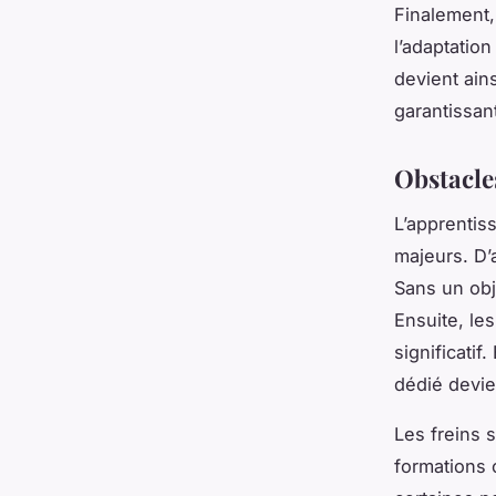
Finalement,
l’adaptatio
devient ain
garantissant
Obstacles
L’apprentis
majeurs. D’a
Sans un obj
Ensuite, le
significatif
dédié devien
Les freins 
formations 