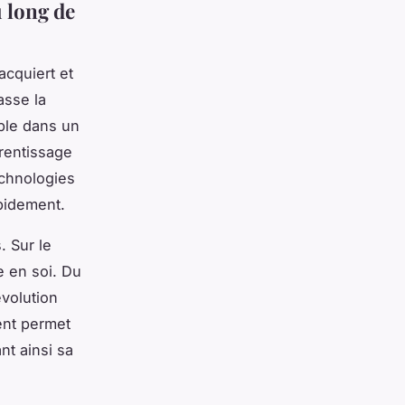
 long de
acquiert et
asse la
able dans un
rentissage
echnologies
pidement.
. Sur le
e en soi. Du
évolution
ent permet
nt ainsi sa