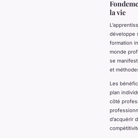
Fondemen
la vie
L’apprentis
développe s
formation i
monde profe
se manifest
et méthodes
Les bénéfice
plan indivi
côté profess
professionn
d’acquérir 
compétitivit