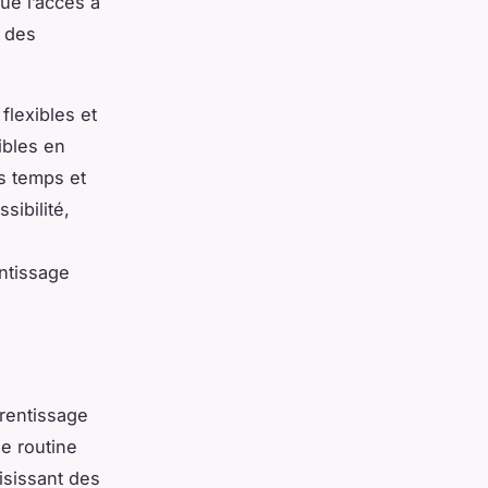
ue l’accès à
t des
flexibles et
ibles en
s temps et
sibilité,
ntissage
prentissage
ne routine
isissant des