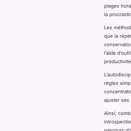
plages hora
la procrasti
Les méthode
que la répé
conservatio
l’aide d’ou
productivité
L’autodisci
règles simp
concentratio
ajuster ses
Ainsi, comb
introspecti
parcours d’