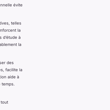
nnelle évite
ves, telles
nforcent la
s d’étude à
rablement la
oser des
 facilite la
tion aide à
e temps.
 tout