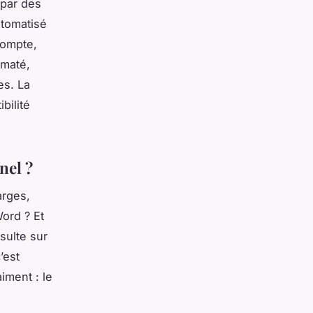
 par des
utomatisé
compte,
rmaté,
es. La
bilité
nel ?
arges,
Word ? Et
sulte sur
’est
iment : le