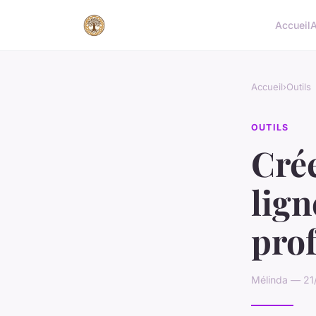
Accueil
A
Accueil
›
Outils
OUTILS
Crée
lign
pro
Mélinda — 21/