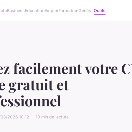
ctu
Business
Education
Emploi
Formation
Général
Outils
z facilement votre 
e gratuit et
fessionnel
03/2026 10:12 — 10 min de lecture