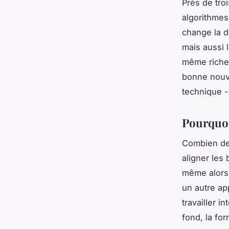
Près de tro
algorithmes
change la d
mais aussi 
même riche
bonne nouve
technique -
Pourquoi
Combien de 
aligner les
même alors,
un autre app
travailler 
fond, la for