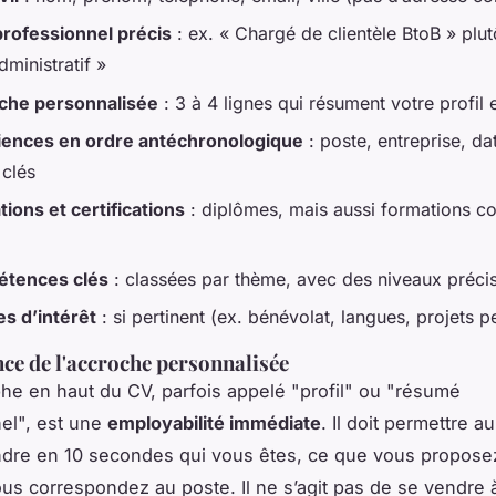
professionnel précis
: ex. « Chargé de clientèle BtoB » plut
ministratif »
che personnalisée
: 3 à 4 lignes qui résument votre profil e
iences en ordre antéchronologique
: poste, entreprise, da
 clés
ions et certifications
: diplômes, mais aussi formations co
tences clés
: classées par thème, avec des niveaux préci
s d’intérêt
: si pertinent (ex. bénévolat, langues, projets p
ce de l'accroche personnalisée
he en haut du CV, parfois appelé "profil" ou "résumé
el", est une
employabilité immédiate
. Il doit permettre a
dre en 10 secondes qui vous êtes, ce que vous proposez
us correspondez au poste. Il ne s’agit pas de se vendre à 