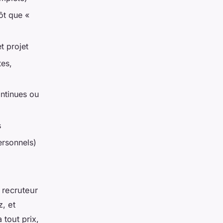
ôt que «
t projet
tes,
ntinues ou
s
ersonnels)
u recruteur
, et
tout prix,