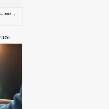
ssionnels
cace