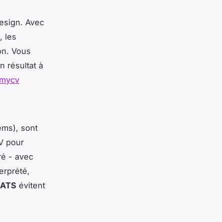
design. Avec
, les
on. Vous
 résultat à
mycv
tems
), sont
CV pour
ré - avec
erprété,
 ATS
évitent