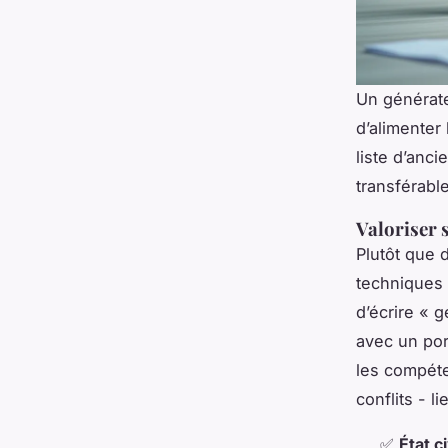
Un générate
d’alimenter
liste d’anc
transférable
Valoriser 
Plutôt que 
techniques 
d’écrire « g
avec un port
les compéte
conflits - l
✅
État ci