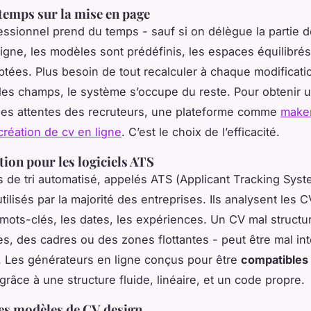
 temps sur la mise en page
ssionnel prend du temps - sauf si on délègue la partie 
ligne, les modèles sont prédéfinis, les espaces équilibrés
ptées. Plus besoin de tout recalculer à chaque modificati
les champs, le système s’occupe du reste. Pour obtenir un
des attentes des recruteurs, une plateforme comme
make
 création de cv en ligne
. C’est le choix de l’efficacité.
tion pour les logiciels ATS
s de tri automatisé, appelés ATS (
Applicant Tracking Sys
ilisés par la majorité des entreprises. Ils analysent les 
 mots-clés, les dates, les expériences. Un CV mal structu
s, des cadres ou des zones flottantes - peut être mal int
é. Les générateurs en ligne conçus pour être
compatibles
grâce à une structure fluide, linéaire, et un code propre.
des modèles de CV design