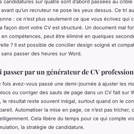
is candidatures sur quatre sont d’abord passées au crible
 avant qu’un recruteur ne pose les yeux dessus. Ce tri a
onne : ce n’est plus seulement ce que vous écrivez qui 
la façon dont votre CV est structuré. Un document mal fo
 en compétences, peut être éliminé en quelques second
lle ? Il est possible de concilier design soigné et compati
 sans passer des heures sur Word.
 passer par un générateur de CV profession
fois avez-vous passé une demi-journée à ajuster les m
 blocs ou corriger des sauts de page dans un CV fait sur 
 le résultat reste souvent inégal, surtout quand on le con
areil. Automatiser la mise en page, ce n’est pas tricher, c
intelligemment. Cela libère du temps pour ce qui compte vra
mulation, la stratégie de candidature.