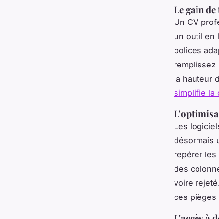
Le gain de
Un CV profe
un outil en 
polices ada
remplissez 
la hauteur 
simplifie la
L'optimisa
Les logiciel
désormais ut
repérer les
des colonne
voire rejet
ces pièges 
L'accès à 