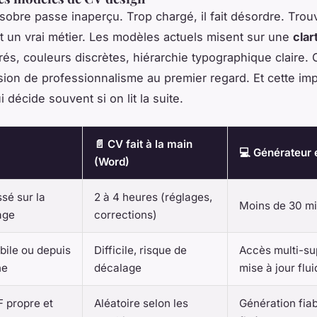
sobre passe inaperçu. Trop chargé, il fait désordre. Trouv
st un vrai métier. Les modèles actuels misent sur une
clar
és, couleurs discrètes, hiérarchie typographique claire. 
ion de professionnalisme au premier regard. Et cette im
ui décide souvent si on lit la suite.
📄 CV fait à la main
💻 Générateur 
(Word)
sé sur la
2 à 4 heures (réglages,
Moins de 30 m
age
corrections)
bile ou depuis
Difficile, risque de
Accès multi-su
ne
décalage
mise à jour flu
 propre et
Aléatoire selon les
Génération fiab