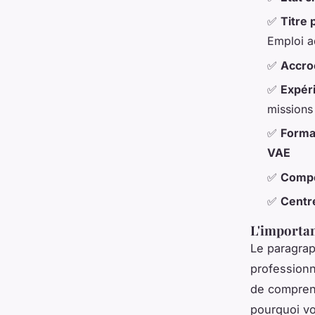
✅
Titre 
Emploi ad
✅
Accro
✅
Expér
missions
✅
Format
VAE
✅
Compé
✅
Centre
L'importan
Le paragrap
professionn
de compren
pourquoi vo