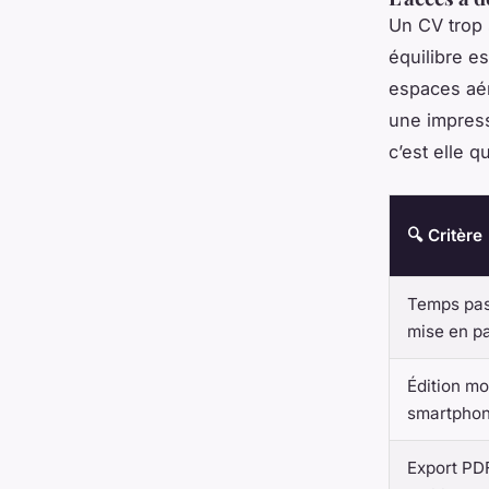
Un CV trop 
équilibre e
espaces aér
une impress
c’est elle q
🔍 Critère
Temps pas
mise en p
Édition mo
smartpho
Export PDF