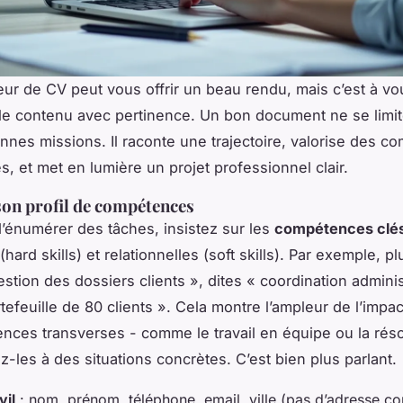
ur de CV peut vous offrir un beau rendu, mais c’est à vo
 le contenu avec pertinence. Un bon document ne se limi
iennes missions. Il raconte une trajectoire, valorise des 
s, et met en lumière un projet professionnel clair.
son profil de compétences
d’énumérer des tâches, insistez sur les
compétences clé
(
hard skills
) et relationnelles (
soft skills
). Par exemple, pl
estion des dossiers clients », dites « coordination adminis
efeuille de 80 clients ». Cela montre l’ampleur de l’impac
nces transverses - comme le travail en équipe ou la réso
iez-les à des situations concrètes. C’est bien plus parlant.
vil
: nom, prénom, téléphone, email, ville (pas d’adresse c