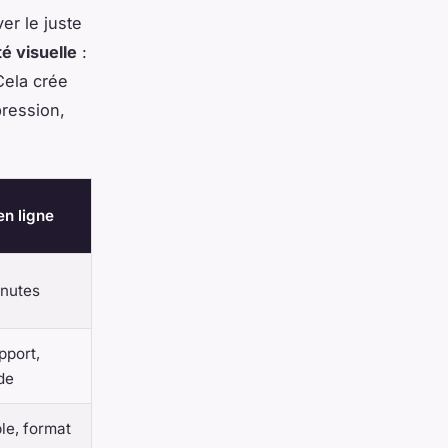
er le juste
té visuelle
:
Cela crée
pression,
en ligne
inutes
pport,
ide
le, format