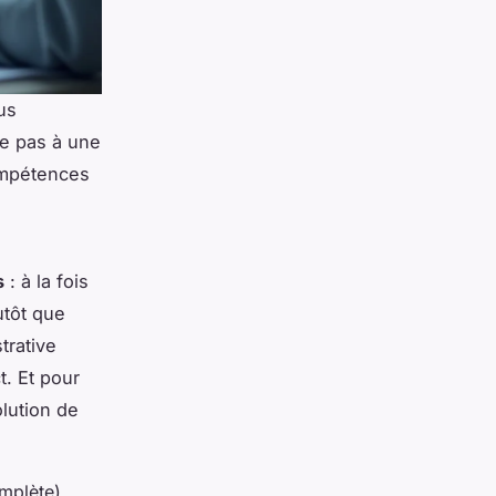
us
te pas à une
compétences
s
: à la fois
utôt que
trative
t. Et pour
lution de
omplète)