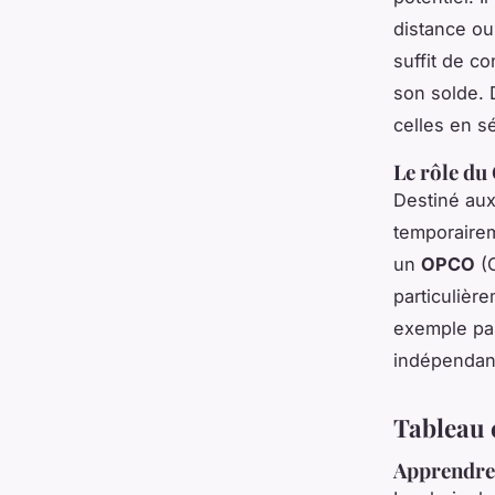
distance ou
suffit de c
son solde.
celles en s
Le rôle du
Destiné aux
temporairem
un
OPCO
(O
particulièr
exemple pas
indépendan
Tableau 
Apprendre 