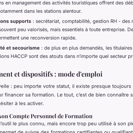
ns en management des activités touristiques offrent des d
notamment dans les stations alentour.
ions supports
: secrétariat, comptabilité, gestion RH - des 
souvent peu valorisés, mais essentiels à toute entreprise. 
ermettent une reconversion rapide.
ité et secourisme
: de plus en plus demandés, les titulaire
ations HACCP sont des atouts dans n’importe quel secteur pr
ent et dispositifs : mode d'emploi
lle : peu importe votre statut, il existe presque toujours
r financer sa formation. Le tout, c’est de bien connaître s
siter à les activer.
 son Compte Personnel de Formation
’outil le plus connu, mais encore trop peu utilisé à son pl
l permet de suivre des formations certifiantes ou qualifiant