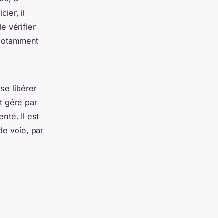
ier, il
e vérifier
 notamment
se libérer
t géré par
té. Il est
de voie, par