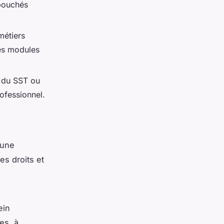
ébouchés
métiers
Des modules
s du SST ou
ofessionnel.
 une
es droits et
ein
es, à