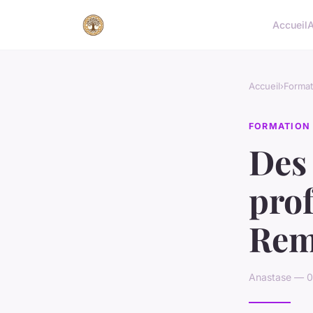
Accueil
A
Accueil
›
Format
FORMATION
Des
prof
Rem
Anastase — 0