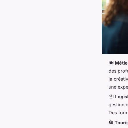
🍽️
Métie
des prof
la créati
une expe
📦
Logis
gestion 
Des forma
🏨
Touri