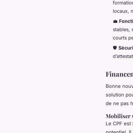
formatio
locaux, 
💼
Fonct
stables, 
courts p
🛡️
Sécur
d’attest
Financem
Bonne nouve
solution pou
de ne pas hé
Mobiliser
Le CPF est l
potentiel. I