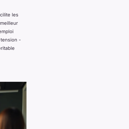
ilite les
meilleur
emploi
tension -
ritable