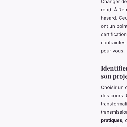
Changer de 
rond. À Rem
hasard. Ceu
ont un poin
certificati
contraintes
pour vous.
Identifi
son proj
Choisir un 
des cours. 
transformat
transmissio
pratiques
, 