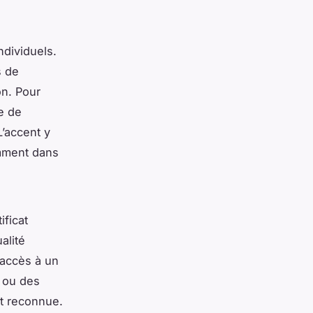
ndividuels.
s de
on. Pour
e de
L’accent y
amment dans
ificat
alité
’accès à un
i ou des
et reconnue.