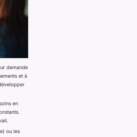
teur demande
nements et à
 développer
soins en
onstants.
ail.
e) ou les