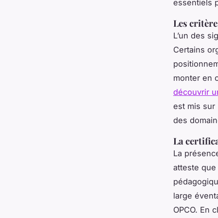
essentiels 
Les critèr
L’un des si
Certains or
positionnem
monter en c
découvrir u
est mis sur
des domaine
La certific
La présenc
atteste que
pédagogique
large évent
OPCO. En cl