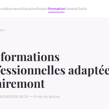
ctu
Business
Education
Emploi
Formation
Général
Outils
ion
 formations
essionnelles adaptée
iremont
6/04/2026 08:29 — 9 min de lecture