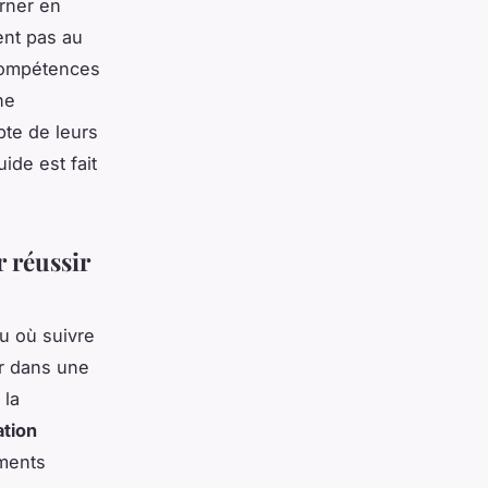
rner en
ent pas au
 compétences
ne
pte de leurs
ide est fait
 réussir
eu où suivre
r dans une
 la
ation
éments