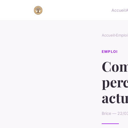
Accueil
A
Accueil
›
Emploi
EMPLOI
Com
per
actu
Brice — 22/0