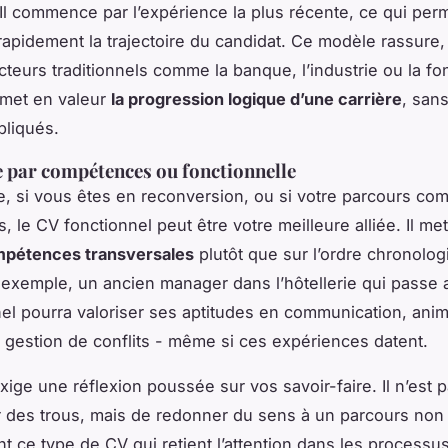
 Il commence par l’expérience la plus récente, ce qui per
 rapidement la trajectoire du candidat. Ce modèle rassure,
cteurs traditionnels comme la banque, l’industrie ou la fo
l met en valeur
la progression logique d’une carrière
, sans
pliqués.
 par compétences ou fonctionnelle
, si vous êtes en reconversion, ou si votre parcours co
s, le CV fonctionnel peut être votre meilleure alliée. Il met
pétences transversales
plutôt que sur l’ordre chronolo
 exemple, un ancien manager dans l’hôtellerie qui passe
el pourra valoriser ses aptitudes en communication, anim
 gestion de conflits - même si ces expériences datent.
xige une réflexion poussée sur vos savoir-faire. Il n’est 
des trous, mais de redonner du sens à un parcours non l
nt ce type de CV qui retient l’attention dans les processu