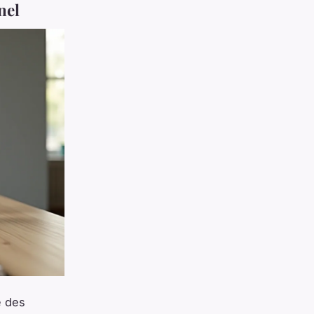
nel
é des