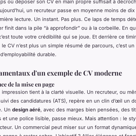
emps où déposer son CV en main propre suffisait à décroc
Aujourd’hui, un recruteur passe en moyenne moins de di
mière lecture. Un instant. Pas plus. Ce laps de temps dét
r finit dans la pile “à approfondir” ou à la corbeille. En q
est toute votre crédibilité qui se joue. Et derrière ce timin
: le CV n’est plus un simple résumé de parcours, c’est un 
 d’employabilité durable.
amentaux d'un exemple de CV moderne
ce de la mise en page
 impression tient à la clarté visuelle. Un recruteur, ou m
 suivi des candidatures (ATS), repère en un clin d’œil un
é. Un
design aéré
, avec des marges bien pensées, des tit
 et une police lisible, passe mieux. Mais attention : le sty
ecteur. Un commercial peut miser sur un format dynamique