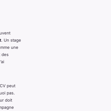
euvent
t
. Un stage
comme une
t des
’ai
 CV peut
uoi pas.
ur doit
compagne