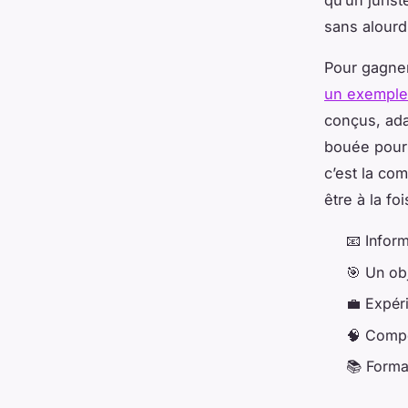
qu’un jurist
sans alourd
Pour gagner
un exemple
conçus, ada
bouée pour 
c’est la co
être à la f
📧 Inform
🎯 Un obj
💼 Expér
🧠 Compé
📚 Forma