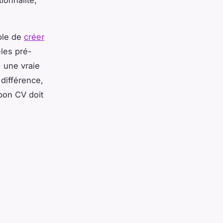
tionnalité,
ible de
créer
les pré-
 une vraie
différence,
 bon CV doit