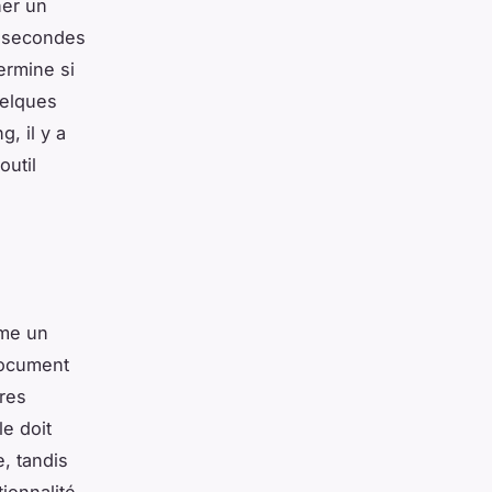
her un
x secondes
ermine si
uelques
g, il y a
outil
ême un
 document
res
le doit
, tandis