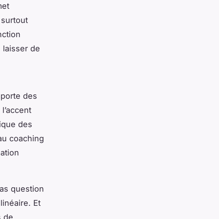
met
 surtout
nction
 laisser de
mporte des
 l’accent
gique des
 au coaching
ation
pas question
inéaire. Et
s de