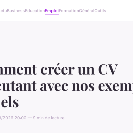
ctu
Business
Education
Emploi
Formation
Général
Outils
ment créer un CV
cutant avec nos exem
els
3/2026 20:00 — 9 min de lecture