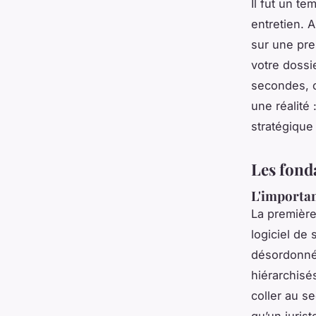
Il fut un t
entretien. 
sur une pre
votre dossie
secondes, c’
une réalité 
stratégique
Les fond
L'importan
La première
logiciel de
désordonn
hiérarchisés
coller au s