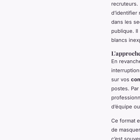
recruteurs.
d’identifier
dans les se
publique. I
blancs inex
L'approche
En revanche
interruption
sur vos
com
postes. Par
professionn
d’équipe ou
Ce format e
de masquer 
c’est souve