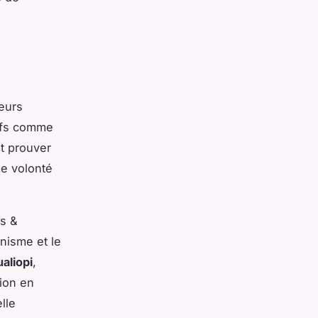
teurs
tifs comme
st prouver
ne volonté
ns &
anisme et le
ualiopi
,
tion en
lle